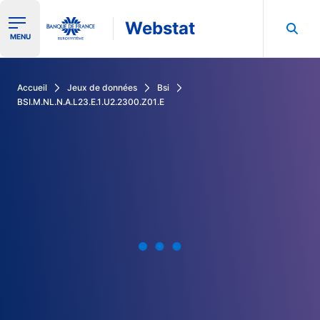
Webstat
Ouvrir le menu de navigation
MENU
Rechercher dans les données de la Banque de France
Accueil
Jeux de données
Bsi
BSI.M.NL.N.A.L23.E.1.U2.2300.Z01.E