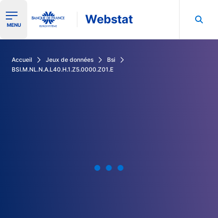
Webstat
Ouvrir le menu de navigation
MENU
Rechercher dans les données de la Banque de France
Accueil
Jeux de données
Bsi
BSI.M.NL.N.A.L40.H.1.Z5.0000.Z01.E