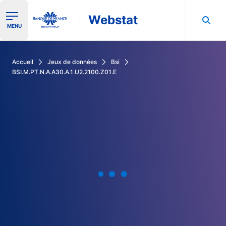
Webstat
Ouvrir le menu de navigation
MENU
Rechercher dans les données de la Banque de France
Accueil
Jeux de données
Bsi
BSI.M.PT.N.A.A30.A.1.U2.2100.Z01.E