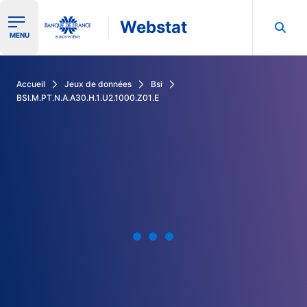
Webstat
Ouvrir le menu de navigation
MENU
Rechercher dans les données de la Banque de France
Accueil
Jeux de données
Bsi
BSI.M.PT.N.A.A30.H.1.U2.1000.Z01.E