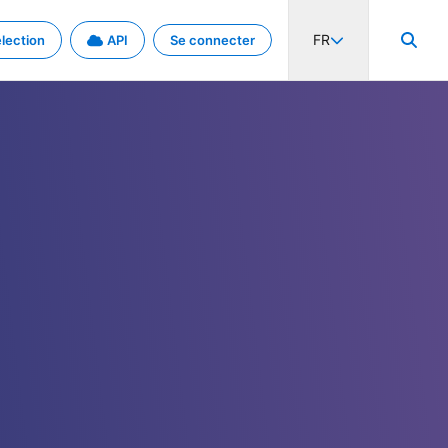
FR
lection
API
Se connecter
activité internationale et les taux. Découvrez le projet en détail.
nées et de métadonnées.
.