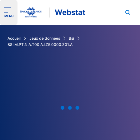
Webstat
Ouvrir le menu de navigation
MENU
Rechercher dans les données de la Banque de France
Accueil
Jeux de données
Bsi
BSI.M.PT.N.A.T00.A.I.Z5.0000.Z01.A