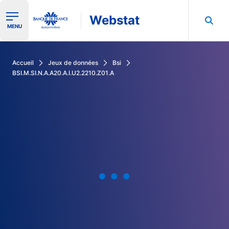
Webstat
Ouvrir le menu de navigation
MENU
Rechercher dans les données de la Banque de France
Accueil
Jeux de données
Bsi
BSI.M.SI.N.A.A20.A.I.U2.2210.Z01.A