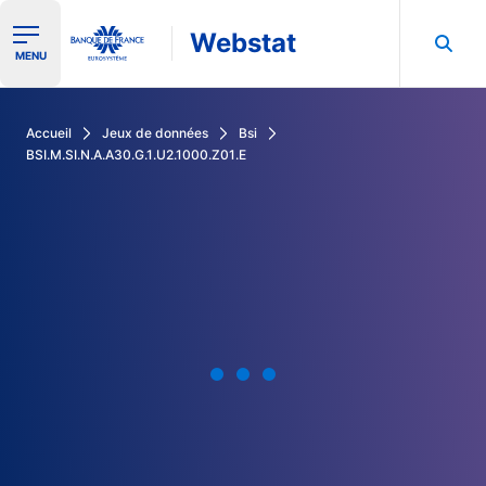
Webstat
Ouvrir le menu de navigation
MENU
Rechercher dans les données de la Banque de France
Accueil
Jeux de données
Bsi
BSI.M.SI.N.A.A30.G.1.U2.1000.Z01.E