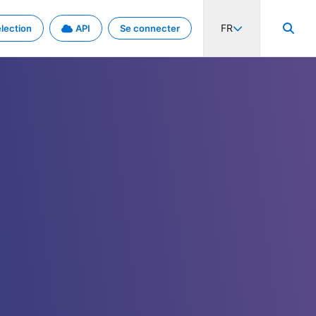
FR
lection
API
Se connecter
activité internationale et les taux. Découvrez le projet en détail.
nées et de métadonnées.
.