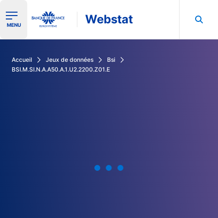
Webstat
Ouvrir le menu de navigation
MENU
Rechercher dans les données de la Banque de France
Accueil
Jeux de données
Bsi
BSI.M.SI.N.A.A50.A.1.U2.2200.Z01.E