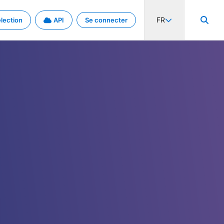
FR
lection
API
Se connecter
activité internationale et les taux. Découvrez le projet en détail.
nées et de métadonnées.
.