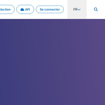
FR
lection
API
Se connecter
activité internationale et les taux. Découvrez le projet en détail.
nées et de métadonnées.
.