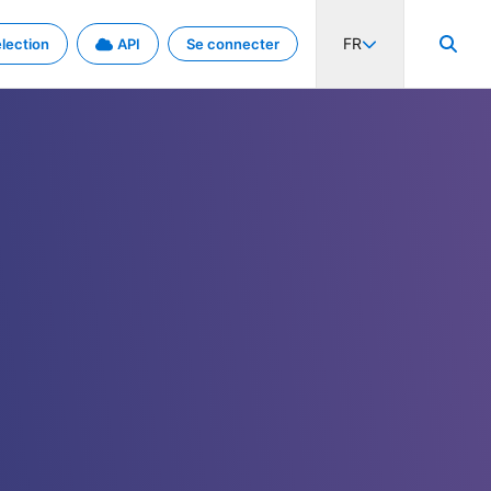
FR
lection
API
Se connecter
activité internationale et les taux. Découvrez le projet en détail.
nées et de métadonnées.
.