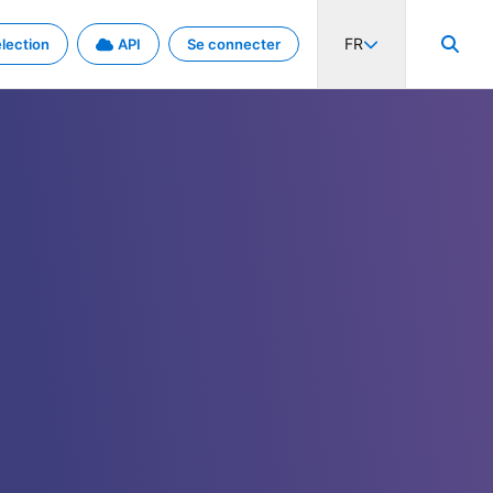
FR
lection
API
Se connecter
activité internationale et les taux. Découvrez le projet en détail.
nées et de métadonnées.
.