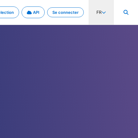
FR
lection
API
Se connecter
activité internationale et les taux. Découvrez le projet en détail.
nées et de métadonnées.
.