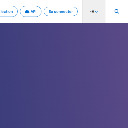
FR
lection
API
Se connecter
activité internationale et les taux. Découvrez le projet en détail.
nées et de métadonnées.
.