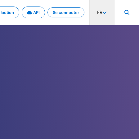
FR
lection
API
Se connecter
activité internationale et les taux. Découvrez le projet en détail.
nées et de métadonnées.
.