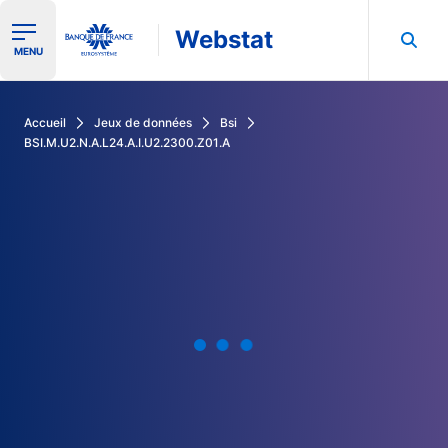
Webstat
Ouvrir le menu de navigation
MENU
Rechercher dans les données de la Banque de France
Accueil
Jeux de données
Bsi
BSI.M.U2.N.A.L24.A.I.U2.2300.Z01.A