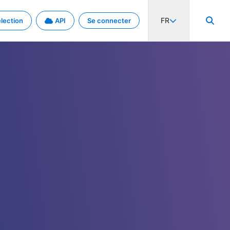
FR
lection
API
Se connecter
activité internationale et les taux. Découvrez le projet en détail.
nées et de métadonnées.
.