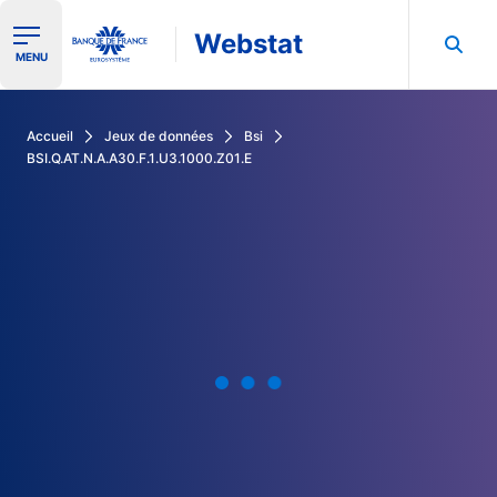
Webstat
Ouvrir le menu de navigation
MENU
Rechercher dans les données de la Banque de France
Accueil
Jeux de données
Bsi
BSI.Q.AT.N.A.A30.F.1.U3.1000.Z01.E