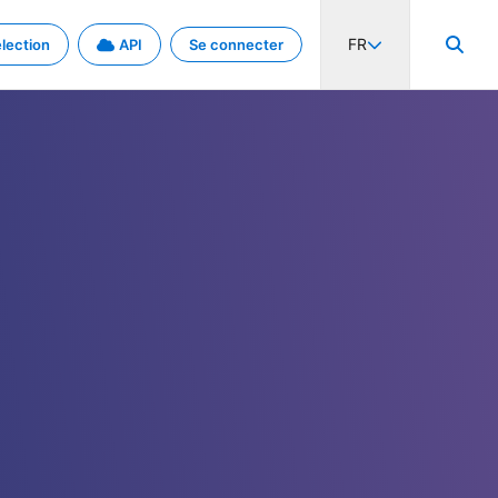
FR
lection
API
Se connecter
activité internationale et les taux. Découvrez le projet en détail.
nées et de métadonnées.
.