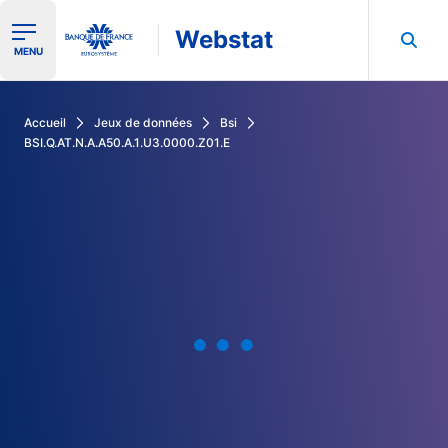
Webstat
Ouvrir le menu de navigation
MENU
Rechercher dans les données de la Banque de France
Accueil
Jeux de données
Bsi
BSI.Q.AT.N.A.A50.A.1.U3.0000.Z01.E