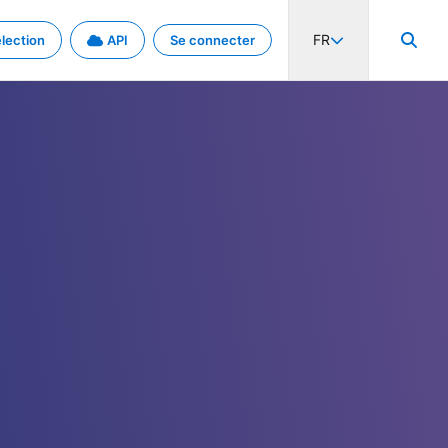
FR
lection
API
Se connecter
activité internationale et les taux. Découvrez le projet en détail.
nées et de métadonnées.
.