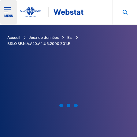
Webstat
Ouvrir le menu de navigation
MENU
Rechercher dans les données de la Banque de France
Accueil
Jeux de données
Bsi
BSI.Q.BE.N.A.A20.A.1.U6.2000.Z01.E