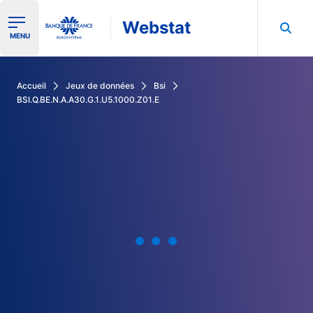
Webstat
Ouvrir le menu de navigation
MENU
Rechercher dans les données de la Banque de France
Accueil
Jeux de données
Bsi
BSI.Q.BE.N.A.A30.G.1.U5.1000.Z01.E