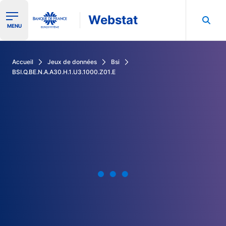
Webstat
Ouvrir le menu de navigation
MENU
Rechercher dans les données de la Banque de France
Accueil
Jeux de données
Bsi
BSI.Q.BE.N.A.A30.H.1.U3.1000.Z01.E