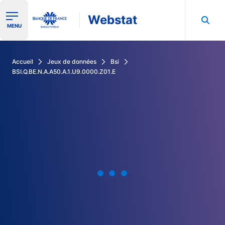
Webstat
Ouvrir le menu de navigation
MENU
Rechercher dans les données de la Banque de France
Accueil
Jeux de données
Bsi
BSI.Q.BE.N.A.A50.A.1.U9.0000.Z01.E