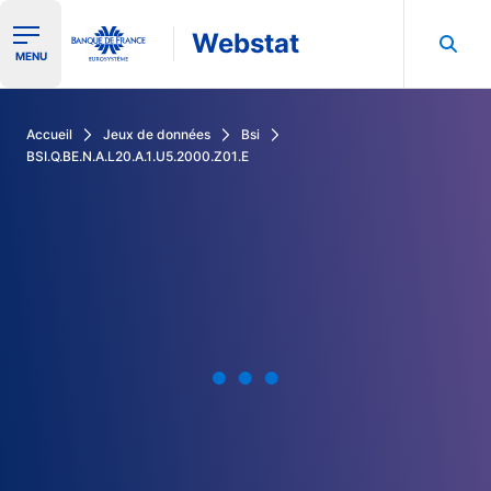
Webstat
Ouvrir le menu de navigation
MENU
Rechercher dans les données de la Banque de France
Accueil
Jeux de données
Bsi
BSI.Q.BE.N.A.L20.A.1.U5.2000.Z01.E