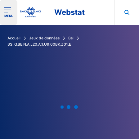
Webstat
Ouvrir le menu de navigation
MENU
Rechercher dans les données de la Banque de France
Accueil
Jeux de données
Bsi
BSI.Q.BE.N.A.L20.A.1.U9.00BK.Z01.E