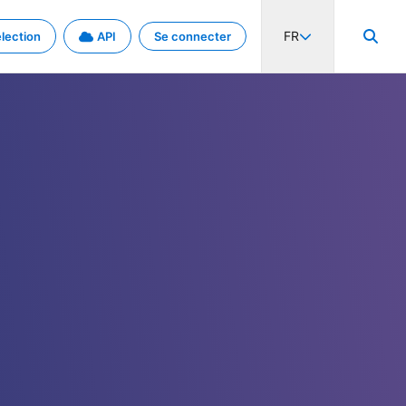
FR
lection
API
Se connecter
activité internationale et les taux. Découvrez le projet en détail.
nées et de métadonnées.
.