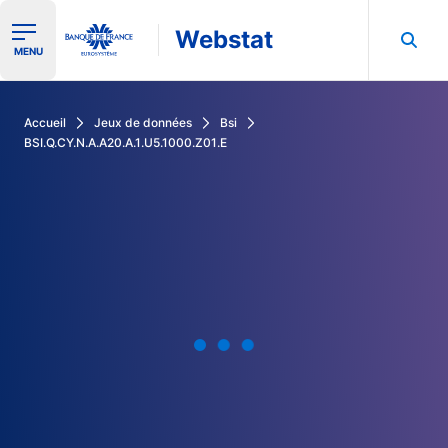
Webstat
Ouvrir le menu de navigation
MENU
Rechercher dans les données de la Banque de France
Accueil
Jeux de données
Bsi
BSI.Q.CY.N.A.A20.A.1.U5.1000.Z01.E