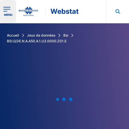
Webstat
Ouvrir le menu de navigation
MENU
Rechercher dans les données de la Banque de France
Accueil
Jeux de données
Bsi
BSI.Q.DE.N.A.A50.A.1.U3.0000.Z01.E