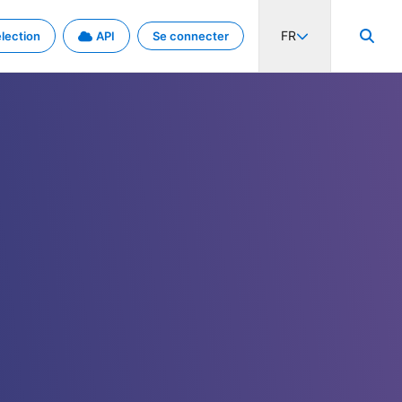
FR
lection
API
Se connecter
activité internationale et les taux. Découvrez le projet en détail.
nées et de métadonnées.
.