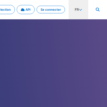
FR
lection
API
Se connecter
activité internationale et les taux. Découvrez le projet en détail.
nées et de métadonnées.
.