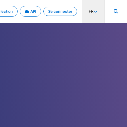
FR
lection
API
Se connecter
activité internationale et les taux. Découvrez le projet en détail.
nées et de métadonnées.
.