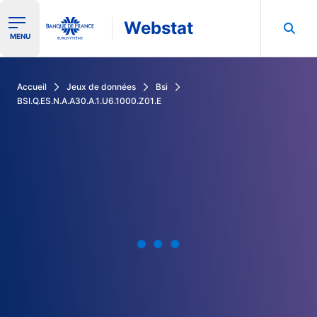
Webstat
Ouvrir le menu de navigation
MENU
Rechercher dans les données de la Banque de France
Accueil
Jeux de données
Bsi
BSI.Q.ES.N.A.A30.A.1.U6.1000.Z01.E