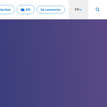
FR
lection
API
Se connecter
activité internationale et les taux. Découvrez le projet en détail.
nées et de métadonnées.
.