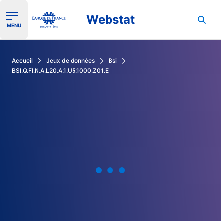
Webstat
Ouvrir le menu de navigation
MENU
Rechercher dans les données de la Banque de France
Accueil
Jeux de données
Bsi
BSI.Q.FI.N.A.L20.A.1.U5.1000.Z01.E