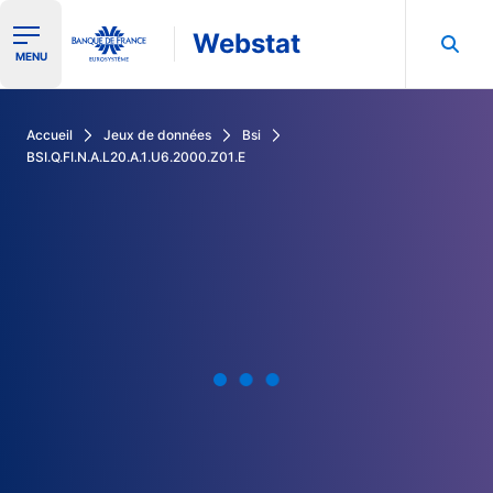
Webstat
Ouvrir le menu de navigation
MENU
Rechercher dans les données de la Banque de France
Accueil
Jeux de données
Bsi
BSI.Q.FI.N.A.L20.A.1.U6.2000.Z01.E