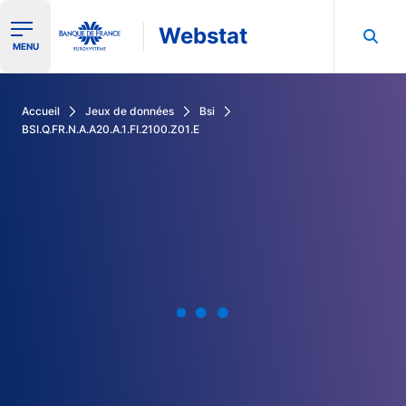
Webstat
Ouvrir le menu de navigation
MENU
Rechercher dans les données de la Banque de France
Accueil
Jeux de données
Bsi
BSI.Q.FR.N.A.A20.A.1.FI.2100.Z01.E