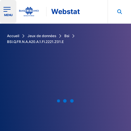
Webstat
Ouvrir le menu de navigation
MENU
Rechercher dans les données de la Banque de France
Accueil
Jeux de données
Bsi
BSI.Q.FR.N.A.A20.A.1.FI.2221.Z01.E