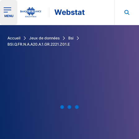
Webstat
Ouvrir le menu de navigation
MENU
Rechercher dans les données de la Banque de France
Accueil
Jeux de données
Bsi
BSI.Q.FR.N.A.A20.A.1.GR.2221.Z01.E