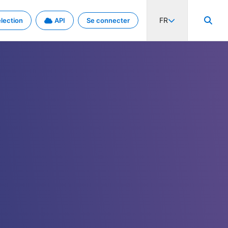
FR
lection
API
Se connecter
activité internationale et les taux. Découvrez le projet en détail.
nées et de métadonnées.
.