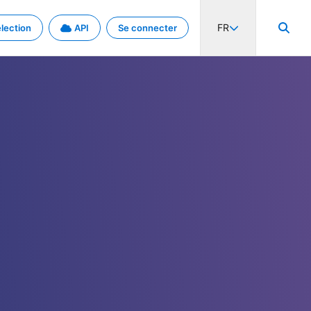
FR
lection
API
Se connecter
activité internationale et les taux. Découvrez le projet en détail.
nées et de métadonnées.
.