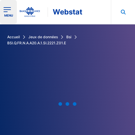
Webstat
Ouvrir le menu de navigation
MENU
Rechercher dans les données de la Banque de France
Accueil
Jeux de données
Bsi
BSI.Q.FR.N.A.A20.A.1.SI.2221.Z01.E