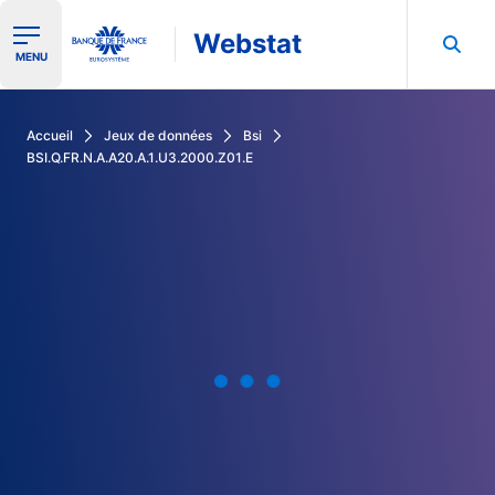
Webstat
Ouvrir le menu de navigation
MENU
Rechercher dans les données de la Banque de France
Accueil
Jeux de données
Bsi
BSI.Q.FR.N.A.A20.A.1.U3.2000.Z01.E