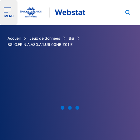
Webstat
Ouvrir le menu de navigation
MENU
Rechercher dans les données de la Banque de France
Accueil
Jeux de données
Bsi
BSI.Q.FR.N.A.A30.A.1.U9.00NB.Z01.E