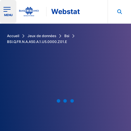
Webstat
Ouvrir le menu de navigation
MENU
Rechercher dans les données de la Banque de France
Accueil
Jeux de données
Bsi
BSI.Q.FR.N.A.A50.A.1.U5.0000.Z01.E