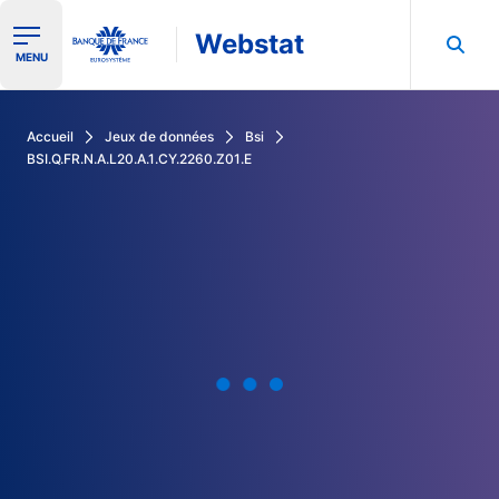
Webstat
Ouvrir le menu de navigation
MENU
Rechercher dans les données de la Banque de France
Accueil
Jeux de données
Bsi
BSI.Q.FR.N.A.L20.A.1.CY.2260.Z01.E