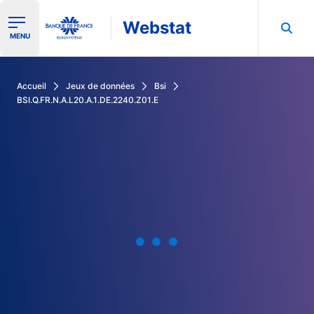
Webstat
Ouvrir le menu de navigation
MENU
Rechercher dans les données de la Banque de France
Accueil
Jeux de données
Bsi
BSI.Q.FR.N.A.L20.A.1.DE.2240.Z01.E